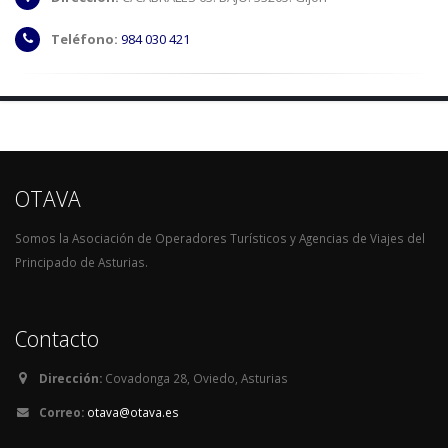
Teléfono:
984 030 421
OTAVA
Somos la Asociación de Operadores Turísticos y Agencias de Viajes del
Principado de Asturias.
Contacto
Dirección:
Covadonga 28, Oviedo, Asturias
Correo:
otava@otava.es