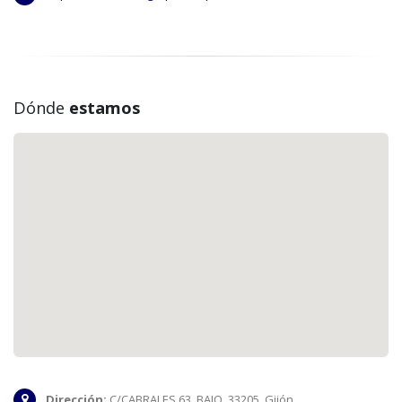
Dónde
estamos
Dirección:
C/CABRALES 63. BAJO. 33205. Gijón